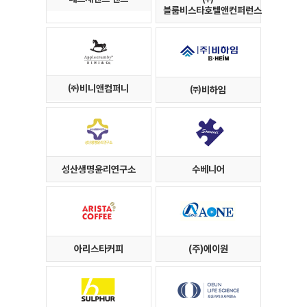
블룸비스타호텔앤컨퍼런스
㈜비니앤컴퍼니
㈜비하임
성산생명윤리연구소
수베니어
아리스타커피
(주)에이원