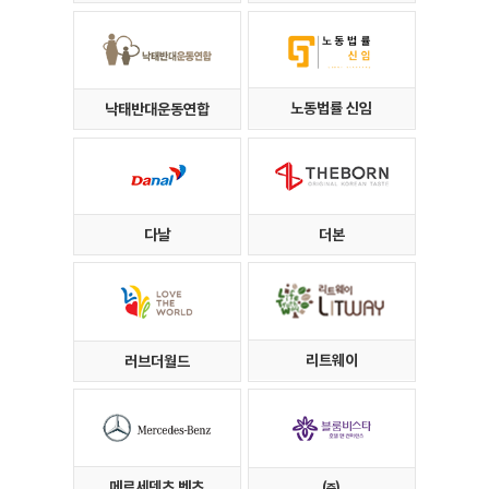
노동법률 신임
낙태반대운동연합
다날
더본
리트웨이
러브더월드
메르세덴츠 벤츠
㈜