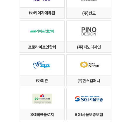
㈜케이지에듀원
(주)킨도
프로라이프연합회
(주)피노디자인
㈜피죤
㈜한스컴퍼니
3G테크놀로지
SGI서울보증보험