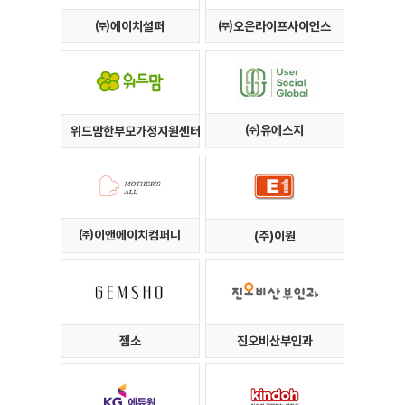
㈜에이치설퍼
㈜오은라이프사이언스
㈜유에스지
위드맘한부모가정지원센터
㈜이앤에이치컴퍼니
(주)이원
젬소
진오비산부인과